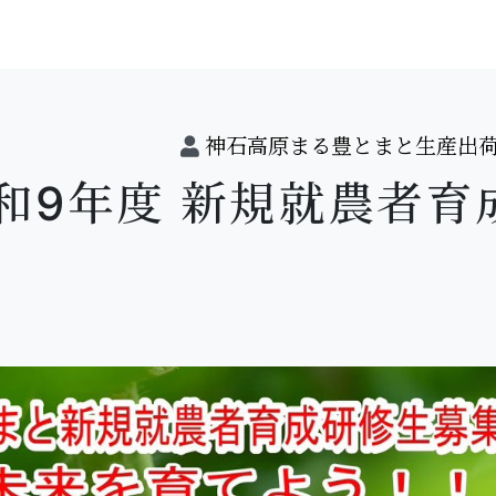
神石高原まる豊とまと生産出
和9年度 新規就農者育